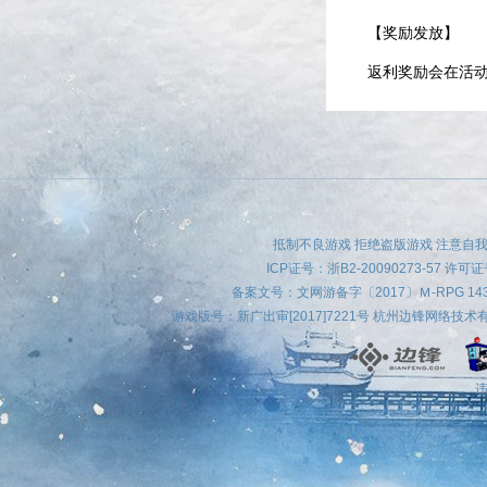
【奖励发放】
返利奖励会在活
抵制不良游戏 拒绝盗版游戏 注意自我
ICP证号：
浙B2-20090273-57
许可证号
备案文号：文网游备字〔2017〕Ｍ-RPG 
游戏版号：新广出审[2017]7221号 杭州边锋网络技
违