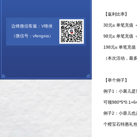
【返利比率】
30元≤ 单笔充值 
边锋微信客服：V锋侠
（微信号：vfengxia）
98元≤ 单笔充值 
198元≤ 单笔充值 
（本次活动，最
【举个例子】
例子
1
：小襄儿是
可领980*5*0.1+
例子
2
：小蓉儿也
个橙宝石特惠礼