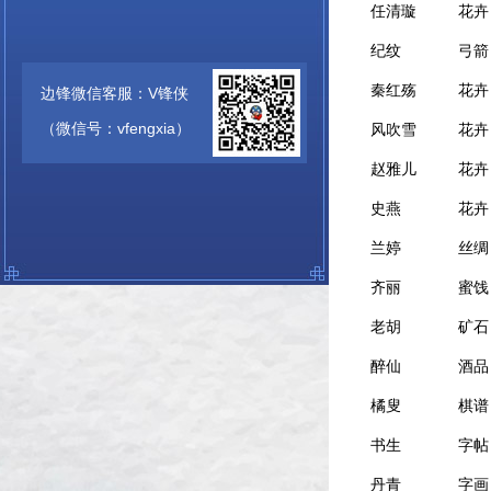
任清璇
花卉
纪纹
弓箭
秦红殇
花卉
边锋微信客服：V锋侠
（微信号：vfengxia）
风吹雪
花卉
赵雅儿
花卉
史燕
花卉
兰婷
丝绸
齐丽
蜜饯
老胡
矿石
醉仙
酒品
橘叟
棋谱
书生
字帖
丹青
字画