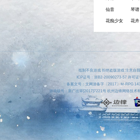
仙音
琴谱
花痴少女
花卉
神医
琴谱
方云华
图册
古实
茶品
虚真
佛经
抵制不良游戏 拒绝盗版游戏 注意自我
傅剑寒
酒品
ICP证号：
浙B2-20090273-57
许可证号
备案文号：文网游备字〔2017〕Ｍ-RPG 
杨云
酒品
游戏版号：新广出审[2017]7221号 杭州边锋网络技
江瑜
佛经
唐中慧
扇子
违
唐冠南
字画
史刚
图册