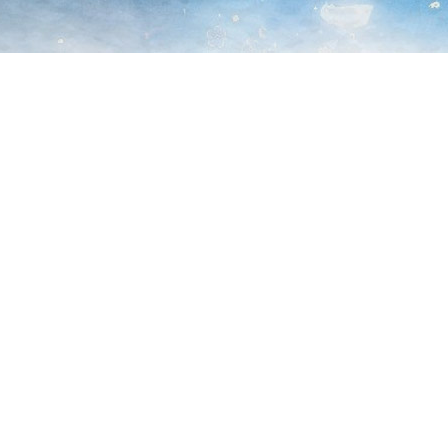
史义
古董
西门峰
古董
关伟
字帖
夏侯非
茶品
商仲仁
兵器
巩光杰
古董
沉澜
花卉
任剑南
字画
萧遥
料理
燕宇
兵器
陆少临
兵器