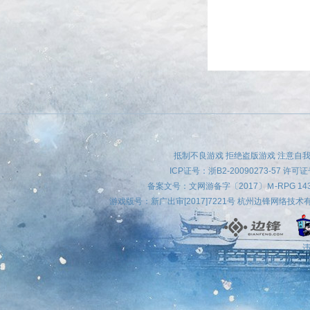
抵制不良游戏 拒绝盗版游戏 注意自我
ICP证号：
浙B2-20090273-57
许可证号
备案文号：文网游备字〔2017〕Ｍ-RPG 
游戏版号：新广出审[2017]7221号 杭州边锋网络技
违