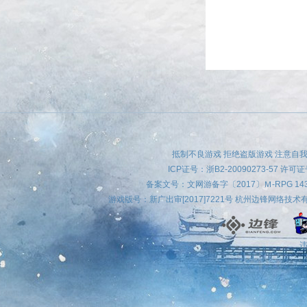
抵制不良游戏 拒绝盗版游戏 注意自我
ICP证号：
浙B2-20090273-57
许可证号
备案文号：文网游备字〔2017〕Ｍ-RPG 
游戏版号：新广出审[2017]7221号 杭州边锋网络技
违