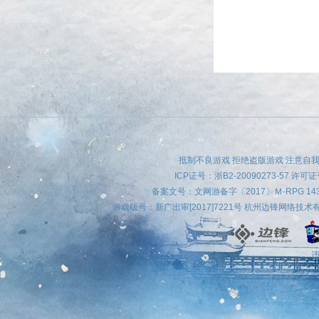
相信很多喜爱@
抵制不良游戏 拒绝盗版游戏 注意自我
ICP证号：
浙B2-20090273-57
许可证号
传online》
备案文号：文网游备字〔2017〕Ｍ-RPG 
游戏版号：新广出审[2017]7221号 杭州边锋网络技
违